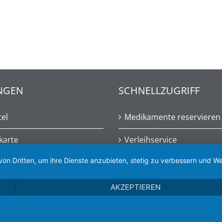
NGEN
SCHNELLZUGRIFF
tel
Medikamente reservieren
karte
Verleihservice
von Dritten, um ihre Dienste anzubieten, stetig zu verbessern und
rvice
Gesundheitsthemen
AKZEPTIEREN
t 2022 Quellen-Apotheke Bad Breisig | Gestaltet von
Mercat