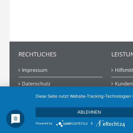
RECHTLICHES
LEISTU
Impressum
Hilfsmit
Datenschutz
Kunden
Diese Seite nutzt Website-Tracking-Technologien 
Lieferse
ABLEHNEN
Copyrigh
Powered by
&