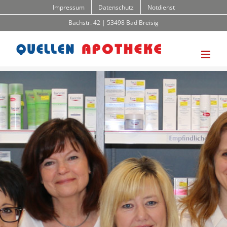
Zum
Impressum
Datenschutz
Notdienst
Inhalt
Bachstr. 42 | 53498 Bad Breisig
springen