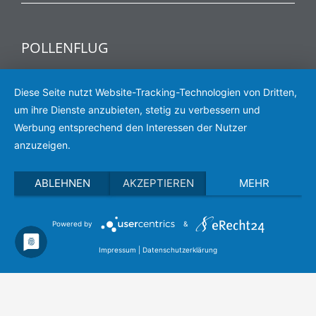
POLLENFLUG
Aktuelle Informationen zum Pollenflug
Diese Seite nutzt Website-Tracking-Technologien von Dritten,
um ihre Dienste anzubieten, stetig zu verbessern und
Werbung entsprechend den Interessen der Nutzer
POLLENFLUG
anzuzeigen.
ABLEHNEN
AKZEPTIEREN
MEHR
Powered by
&
Copyright 2022 Quellen-Apotheke Bad Breisig |
Gestaltet von
Mercator Media
Impressum
|
Datenschutzerklärung